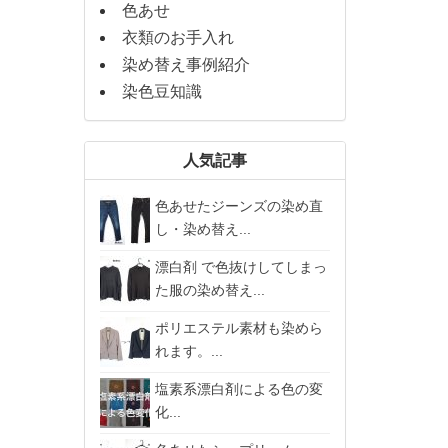
色あせ
衣類のお手入れ
染め替え事例紹介
染色豆知識
人気記事
色あせたジーンズの染め直
し・染め替え...
漂白剤 で色抜けしてしまっ
た服の染め替え...
ポリエステル素材も染めら
れます。...
塩素系漂白剤による色の変
化...